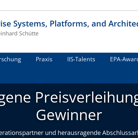
ise Systems, Platforms, and Archite
einhard Schütte
rschung
Praxis
IIS-Talents
EPA-Awar
gene Preisverleihun
Gewinner
rationspartner und herausragende Abschlussarb