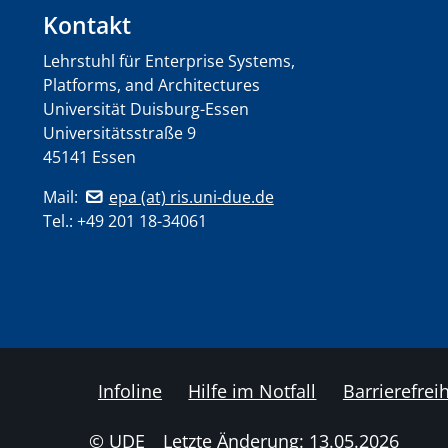
Kontakt
Lehrstuhl für Enterprise Systems,
Platforms, and Architectures
Universität Duisburg-Essen
Universitätsstraße 9
45141 Essen
Mail:
epa (at) ris.uni-due.de
Tel.: +49 201 18-34061
Infoline
Hilfe im Notfall
Barrierefreih
© UDE
Letzte Änderung: 13.05.2026