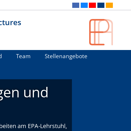
ctures
d
Team
Stellenangebote
gen und
eiten am EPA-Lehrstuhl,