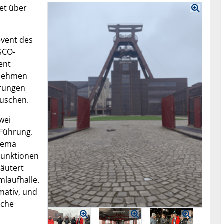
et über
event des
SCO-
ent
rnehmen
hrungen
uschen.
wei
 Führung.
Thema
Funktionen
äutert
laufhalle.
mativ, und
eche