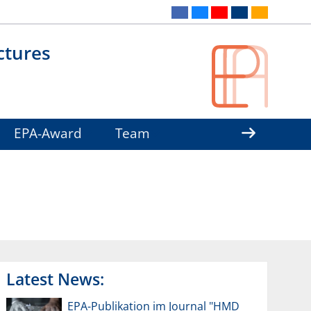
ctures
EPA-Award
Team
Latest News:
EPA-Publikation im Journal "HMD