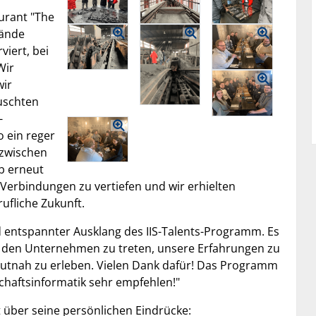
urant "The
lände
viert, bei
Wir
wir
uschten
-
 ein reger
zwischen
b erneut
n Verbindungen zu vertiefen und wir erhielten
ufliche Zukunft.
 entspannter Ausklang des IIS-Talents-Programm. Es
t den Unternehmen zu treten, unsere Erfahrungen zu
hautnah zu erleben. Vielen Dank dafür! Das Programm
schaftsinformatik sehr empfehlen!"
t über seine persönlichen Eindrücke: