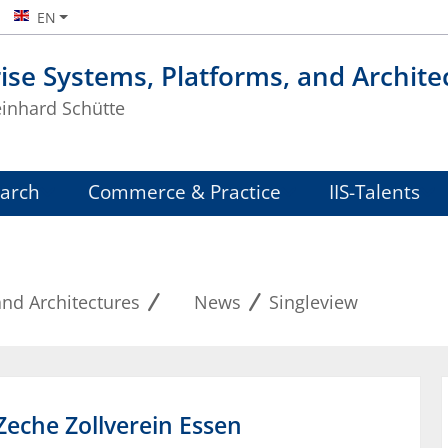
EN
ise Systems, Platforms, and Archite
einhard Schütte
arch
Commerce & Practice
IIS-Talents
and Architectures
News
Singleview
Zeche Zollverein Essen