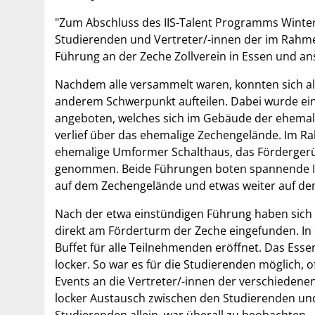
"Zum Abschluss des IIS-Talent Programms Winte
Studierenden und Vertreter/-innen der im Rah
Führung an der Zeche Zollverein in Essen und 
Nachdem alle versammelt waren, konnten sich al
anderem Schwerpunkt aufteilen. Dabei wurde e
angeboten, welches sich im Gebäude der ehemal
verlief über das ehemalige Zechengelände. Im 
ehemalige Umformer Schalthaus, das Fördergerüs
genommen. Beide Führungen boten spannende Inhal
auf dem Zechengelände und etwas weiter auf de
Nach der etwa einstündigen Führung haben sic
direkt am Förderturm der Zeche eingefunden. In
Buffet für alle Teilnehmenden eröffnet. Das Es
locker. So war es für die Studierenden möglich, 
Events an die Vertreter/-innen der verschiedene
locker Austausch zwischen den Studierenden und
Studierenden allein, war überall zu beobachten.